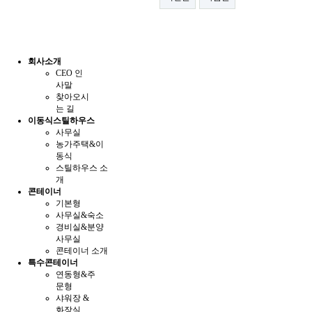
회사소개
CEO 인
사말
찾아오시
는 길
이동식스틸하우스
사무실
농가주택&이
동식
스틸하우스 소
개
콘테이너
기본형
사무실&숙소
경비실&분양
사무실
콘테이너 소개
특수콘테이너
연동형&주
문형
샤워장 &
화장실