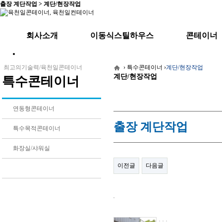
출장 계단작업 > 계단/현장작업
회사소개
이동식스틸하우스
콘테이너
CEO 인사말
주택용/주말농장/정자
기본형
최고의기술력/육천일콘테이너
›
특수콘테이너
›
계단/현장작업
계단/현장작업
찾아오시는길
사무실/분양사무실/휴게실
사무실/숙소/경비
특수콘테이너
기숙사/경비실
창고용/셔터/양개
스틸하우스 소개
콘테이너 소개
연동형콘테이너
출장 계단작업
특수목적콘테이너
화장실/샤워실
이전글
다음글
계단/현장작업