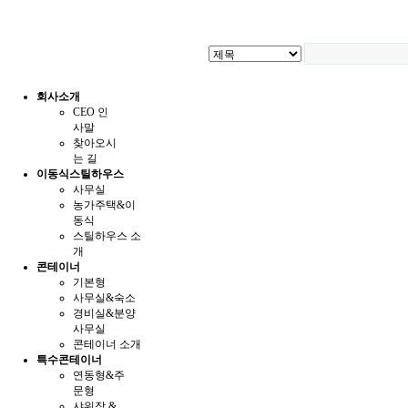
회사소개
CEO 인
사말
찾아오시
는 길
이동식스틸하우스
사무실
농가주택&이
동식
스틸하우스 소
개
콘테이너
기본형
사무실&숙소
경비실&분양
사무실
콘테이너 소개
특수콘테이너
연동형&주
문형
샤워장 &