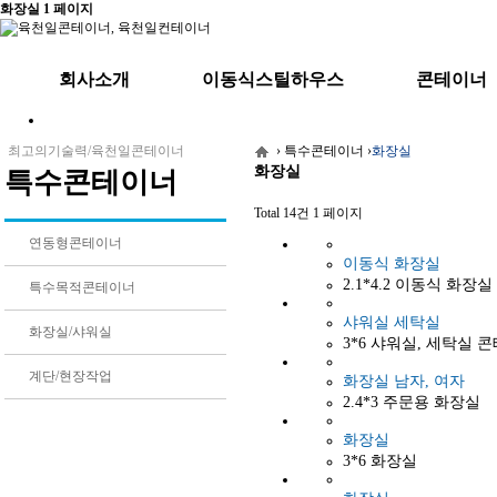
화장실 1 페이지
회사소개
이동식스틸하우스
콘테이너
CEO 인사말
주택용/주말농장/정자
기본형
최고의기술력/육천일콘테이너
›
특수콘테이너
›
화장실
화장실
찾아오시는길
사무실/분양사무실/휴게실
사무실/숙소/경비
특수콘테이너
기숙사/경비실
창고용/셔터/양개
Total 14건
1 페이지
스틸하우스 소개
콘테이너 소개
연동형콘테이너
이동식 화장실
2.1*4.2 이동식 화장실
특수목적콘테이너
샤워실 세탁실
화장실/샤워실
3*6 샤워실, 세탁실 
계단/현장작업
화장실 남자, 여자
2.4*3 주문용 화장실
화장실
3*6 화장실