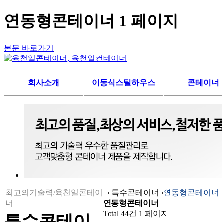
연동형콘테이너 1 페이지
본문 바로가기
회사소개
이동식스틸하우스
콘테이너
CEO 인사말
주택용/주말농장/정자
기본형
찾아오시는길
사무실/분양사무실/휴게실
사무실/숙소/경
기숙사/경비실
창고용/셔터/양개
스틸하우스 소개
콘테이너 소개
최고의기술력/육천일콘테이
›
특수콘테이너
›
연동형콘테이너
너
연동형콘테이너
Total 44건
1 페이지
특수콘테이