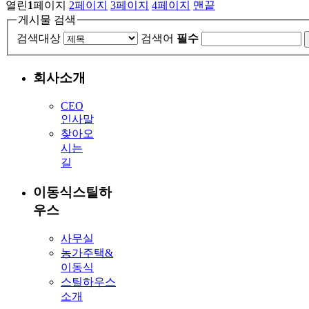
열린
1
페이지
2
페이지
3
페이지
4
페이지
맨끝
게시물 검색
검색대상
검색어
필수
회사소개
CEO
인사말
찾아오
시는
길
이동식스틸하
우스
사무실
농가주택&
이동식
스틸하우스
소개