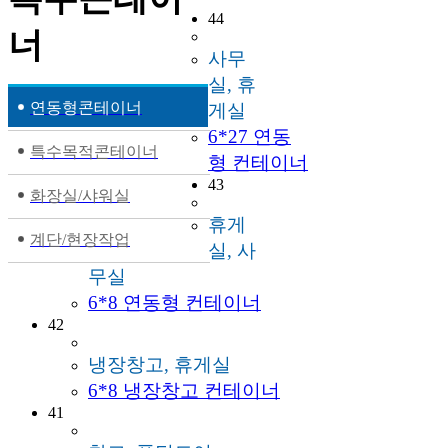
44
너
사무
실, 휴
연동형콘테이너
게실
6*27 연동
특수목적콘테이너
형 컨테이너
43
화장실/샤워실
휴게
계단/현장작업
실, 사
무실
6*8 연동형 컨테이너
42
냉장창고, 휴게실
6*8 냉장창고 컨테이너
41