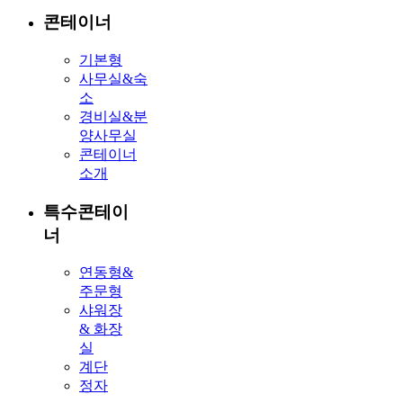
콘테이너
기본형
사무실&숙
소
경비실&분
양사무실
콘테이너
소개
특수콘테이
너
연동형&
주문형
샤워장
& 화장
실
계단
정자