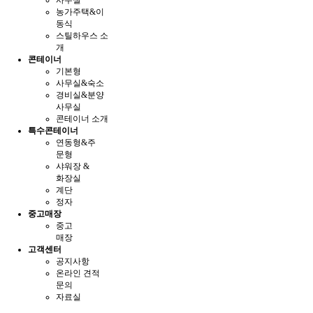
사무실
농가주택&이
동식
스틸하우스 소
개
콘테이너
기본형
사무실&숙소
경비실&분양
사무실
콘테이너 소개
특수콘테이너
연동형&주
문형
샤워장 &
화장실
계단
정자
중고매장
중고
매장
고객센터
공지사항
온라인 견적
문의
자료실