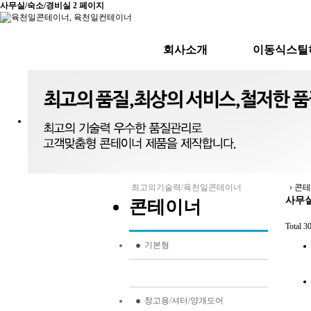
사무실/숙소/경비실 2 페이지
회사소개
이동식스틸
CEO 인사말
주택용/주말농
찾아오시는길
사무실/분양사무
기숙사/경
스틸하우스
최고의기술력/육천일콘테이너
›
콘테
사무실
콘테이너
Total 
기본형
사무실/숙소/경비실
창고용/셔터/양개도어