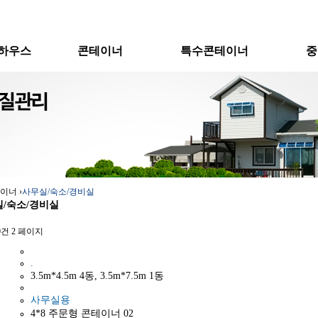
하우스
콘테이너
특수콘테이너
중
장/정자
기본형
연동형콘테이너
실/휴게실
사무실/숙소/경비실
특수목적콘테이너
비실
창고용/셔터/양개도어
화장실/샤워실
 소개
콘테이너 소개
계단/현장작업
이너
›
사무실/숙소/경비실
/숙소/경비실
30건
2 페이지
.
3.5m*4.5m 4동, 3.5m*7.5m 1동
사무실용
4*8 주문형 콘테이너 02